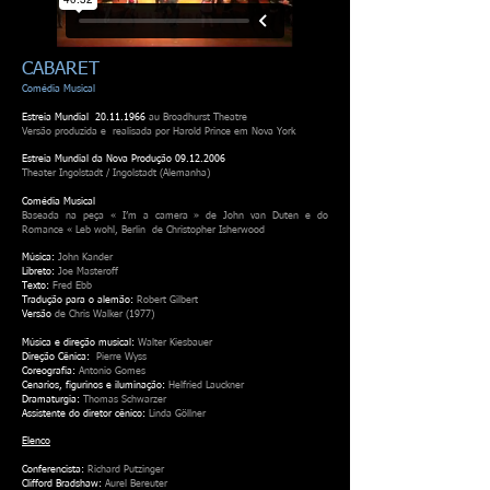
CABARET
Comédia Musical
Estreia Mundial
20.11.1966
au Broadhurst Theatre
Versão produzida e realisada por Harold Prince em Nova York
Estreia Mundial da Nova Produção
09.12.2006
Theater Ingolstadt / Ingolstadt (Alemanha)
Comédia Musical
Baseada na peça « I’m a camera » de John van Duten e do
Romance « Leb wohl, Berlin de Christopher Isherwood
Música:
John Kander
Libreto:
Joe Masteroff
Texto:
Fred Ebb
Tradução para o alemão:
Robert Gilbert
Versão
de Chris Walker (1977)
Música e direção musical:
Walter Kiesbauer
Direção Cênica:
Pierre Wyss
Coreografia:
Antonio Gomes
Cenarios, figurinos e iluminação:
Helfried Lauckner
Dramaturgia:
Thomas Schwarzer
Assistente do diretor cênico:
Linda Göllner
Elenco
Conferencista:
Richard Putzinger
Clifford Bradshaw:
Aurel Bereuter